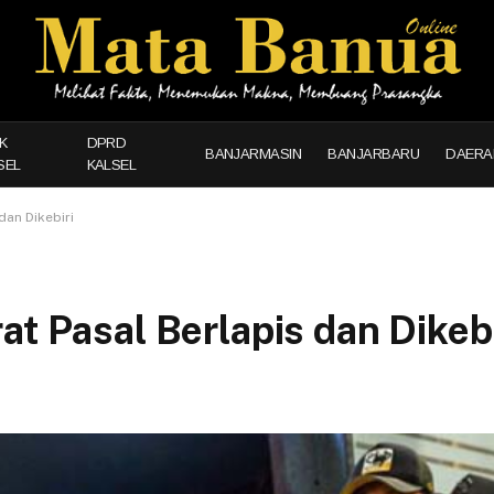
K
DPRD
BANJARMASIN
BANJARBARU
DAERA
SEL
KALSEL
dan Dikebiri
at Pasal Berlapis dan Dikebi