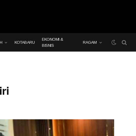
EKONOMI &
H
KOTABARU
RAGAM
BISNIS
ri