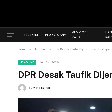
PEMPROV
BAN
HEADLINE
INDONESIANA
KALSEL
KAL
»
»
Home
Headline
DPR Desak Taufik Dijerat Pasal Berlapis 
Juni 24, 2026
HEADLINE
DPR Desak Taufik Dijer
By
Mata Banua