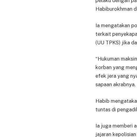
pelaku dengan pa
Habiburokhman dal
Ia mengatakan po
terkait penyekap
(UU TPKS) jika d
“Hukuman maksimal
korban yang meng
efek jera yang ny
sapaan akrabnya.
Habib mengatakan
tuntas di pengadi
Ia juga memberi a
jajaran kepolisia