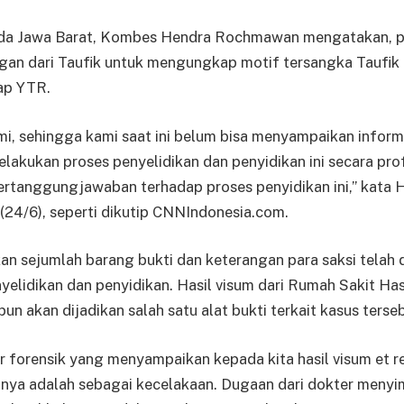
da Jawa Barat, Kombes Hendra Rochmawan mengatakan, pe
gan dari Taufik untuk mengungkap motif tersangka Taufik
ap YTR.
i, sehingga kami saat ini belum bisa menyampaikan inform
elakukan proses penyelidikan dan penyidikan ini secara pro
ertanggungjawaban terhadap proses penyidikan ini,” kata 
(24/6), seperti dikutip CNNIndonesia.com.
n sejumlah barang bukti dan keterangan para saksi telah
yelidikan dan penyidikan. Hasil visum dari Rumah Sakit Ha
n akan dijadikan salah satu alat bukti terkait kasus terseb
r forensik yang menyampaikan kepada kita hasil visum et re
lnya adalah sebagai kecelakaan. Dugaan dari dokter menyi