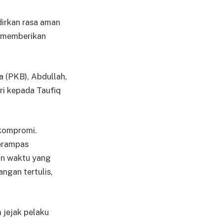
irkan rasa aman
k memberikan
a (PKB), Abdullah,
i kepada Taufiq
 kompromi.
merampas
un waktu yang
ngan tertulis,
 jejak pelaku