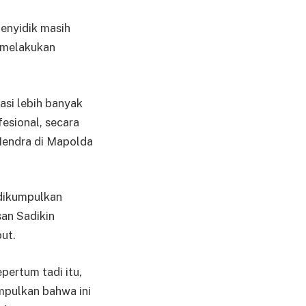
nyidik masih
 melakukan
asi lebih banyak
fesional, secara
Hendra di Mapolda
 dikumpulkan
san Sadikin
ut.
pertum tadi itu,
mpulkan bahwa ini