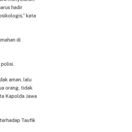
arus hadir
ikologis,” kata
umahan di
polisi.
dak aman, lalu
a orang, tidak
ata Kapolda Jawa
terhadap Taufik