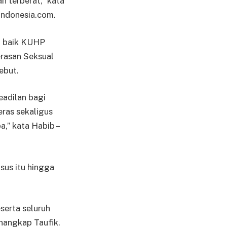
 terberat,” kata
Indonesia.com.
, baik KUHP
rasan Seksual
ebut.
eadilan bagi
ras sekaligus
a,” kata Habib –
sus itu hingga
serta seluruh
enangkap Taufik.