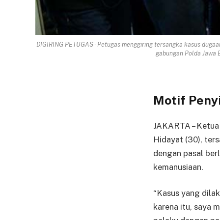
DIGIRING PETUGAS - Petugas menggiring tersangka kasus dugaan p
gabungan Polda Jawa B
Motif Peny
JAKARTA – Ketua 
Hidayat (30), ter
dengan pasal berl
kemanusiaan.
“Kasus yang dilak
karena itu, saya