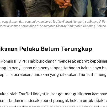
enyekapan dan penganiayaan berat Taufik Hidayat (tengah) setibanya di Polda 
arat di sebuah perumahan di Kecamatan Ciparay, Kabupaten Bandung, Selasa (
iksaan Pelaku Belum Terungkap
Komisi III DPR Habiburokhman mendesak aparat kepolisian
sangka penyiksaan dan penyekapan terhadap kekasihnya beri
apis. Ia beralasan, tindakan yang dilakukan Taufik itu meng
ukan oleh Taufik Hidayat ini sangat mengusik rasa kemanus
 meminta dan mendesak aparat penegak hukum untuk tidak r