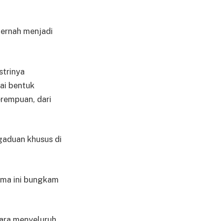
pernah menjadi
strinya
ai bentuk
rempuan, dari
gaduan khusus di
lama ini bungkam
ara menyeluruh.