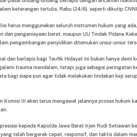
sal-pasal undang-undang berlapis dengan ancaman hukuman
am keterangan tertulis, Rabu (24/6), seperti dikutip CNN
lisi harus menggunakan seluruh instrumen hukum yang ada
an dan penganiayaan berat, maupun UU Tindak Pidana Keke
alam pengembangan penyidikan ditemukan unsur-unsur ters
 dan berlapis bagi Taufik Hidayat ini bukan hanya demi k
alami trauma mendalam, tetapi juga sebagai peringatan ke
ata bagi siapa pun agar tidak melakukan tindakan keji serup
 Komisi III akan terus mengawal jalannya proses hukum ka
lan.
presiasi kepada Kapolda Jawa Barat Irjen Rudi Setiawan be
n yang telah bergerak cepat, responsif, dan taktis dalam m