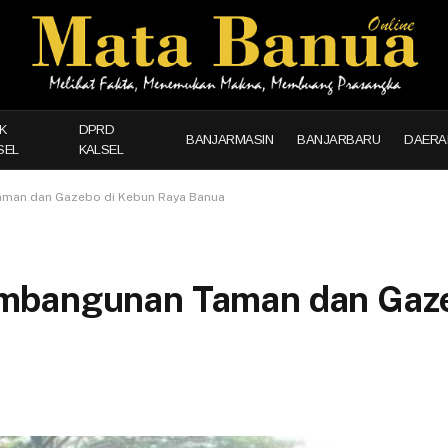
K
DPRD
BANJARMASIN
BANJARBARU
DAERA
SEL
KALSEL
man dan Gazebo di Kebun Raya Banua
mbangunan Taman dan Gaze