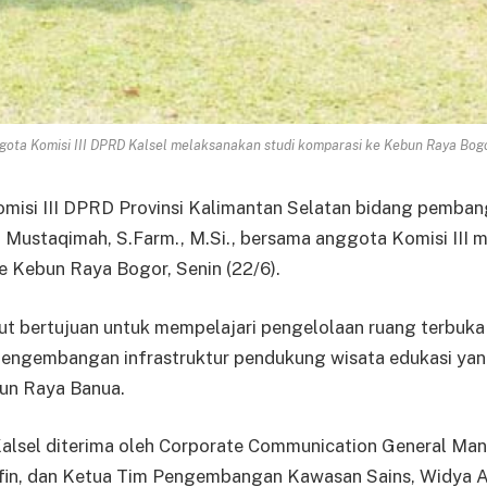
ota Komisi III DPRD Kalsel melaksanakan studi komparasi ke Kebun Raya Bogo
isi III DPRD Provinsi Kalimantan Selatan bidang pemba
t. Mustaqimah, S.Farm., M.Si., bersama anggota Komisi III
e Kebun Raya Bogor, Senin (22/6).
t bertujuan untuk mempelajari pengelolaan ruang terbuka h
pengembangan infrastruktur pendukung wisata edukasi ya
bun Raya Banua.
Kalsel diterima oleh Corporate Communication General Ma
ifin, dan Ketua Tim Pengembangan Kawasan Sains, Widya A