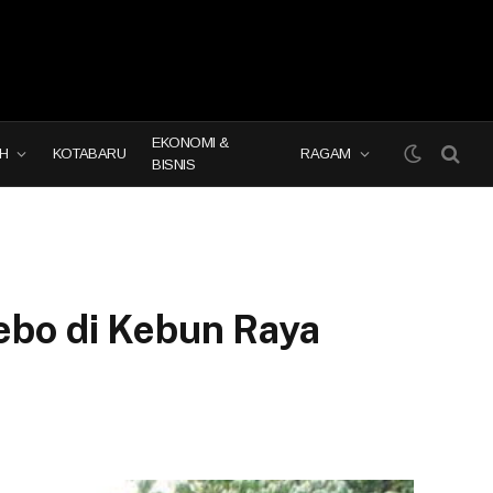
EKONOMI &
H
KOTABARU
RAGAM
BISNIS
bo di Kebun Raya