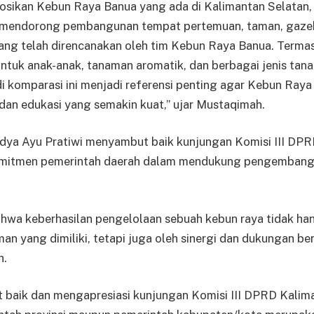
sikan Kebun Raya Banua yang ada di Kalimantan Selatan,
 mendorong pembangunan tempat pertemuan, taman, gazeb
a yang telah direncanakan oleh tim Kebun Raya Banua. Ter
ntuk anak-anak, tanaman aromatik, dan berbagai jenis tan
udi komparasi ini menjadi referensi penting agar Kebun Raya
 dan edukasi yang semakin kuat,” ujar Mustaqimah.
idya Ayu Pratiwi menyambut baik kunjungan Komisi III DPR
omitmen pemerintah daerah dalam mendukung pengemban
hwa keberhasilan pengelolaan sebuah kebun raya tidak ha
man yang dimiliki, tetapi juga oleh sinergi dan dukungan be
h.
baik dan mengapresiasi kunjungan Komisi III DPRD Kalima