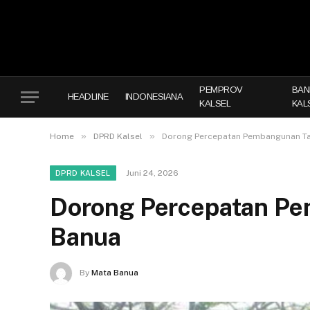
PEMPROV
BAN
HEADLINE
INDONESIANA
KALSEL
KAL
»
»
Home
DPRD Kalsel
Dorong Percepatan Pembangunan Ta
Juni 24, 2026
DPRD KALSEL
Dorong Percepatan Pe
Banua
By
Mata Banua