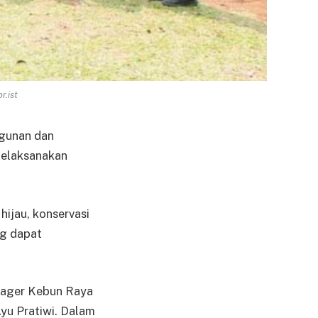
r.ist
ngunan dan
 melaksanakan
ijau, konservasi
ng dapat
nager Kebun Raya
yu Pratiwi. Dalam