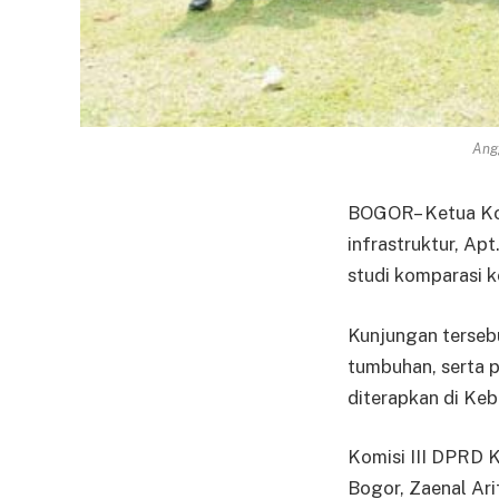
Angg
BOGOR– Ketua Kom
infrastruktur, Ap
studi komparasi k
Kunjungan tersebu
tumbuhan, serta 
diterapkan di Ke
Komisi III DPRD 
Bogor, Zaenal Ar