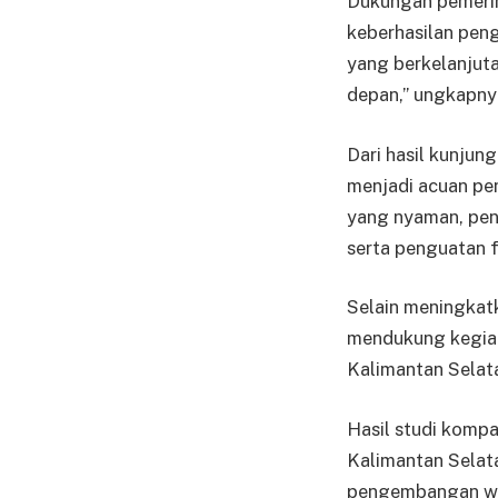
Dukungan pemerin
keberhasilan peng
yang berkelanjut
depan,” ungkapny
Dari hasil kunjun
menjadi acuan pe
yang nyaman, pen
serta penguatan f
Selain meningkatk
mendukung kegiata
Kalimantan Selat
Hasil studi kompa
Kalimantan Selat
pengembangan wis