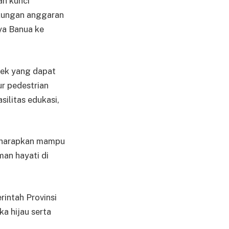
n kunci
ukungan anggaran
ya Banua ke
pek yang dapat
r pedestrian
ilitas edukasi,
 diharapkan mampu
an hayati di
rintah Provinsi
a hijau serta