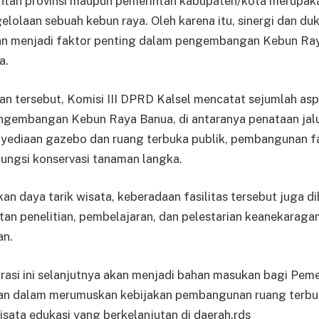
tah provinsi maupun pemerintah kabupaten/kota merupaka
elolaan sebuah kebun raya. Oleh karena itu, sinergi dan d
an menjadi faktor penting dalam pengembangan Kebun Ra
a.
gan tersebut, Komisi III DPRD Kalsel mencatat sejumlah as
ngembangan Kebun Raya Banua, di antaranya penataan jalu
yediaan gazebo dan ruang terbuka publik, pembangunan fas
ungsi konservasi tanaman langka.
an daya tarik wisata, keberadaan fasilitas tersebut juga
n penelitian, pembelajaran, dan pelestarian keanekaragam
an.
rasi ini selanjutnya akan menjadi bahan masukan bagi Peme
an dalam merumuskan kebijakan pembangunan ruang terbuk
ata edukasi yang berkelanjutan di daerah.rds