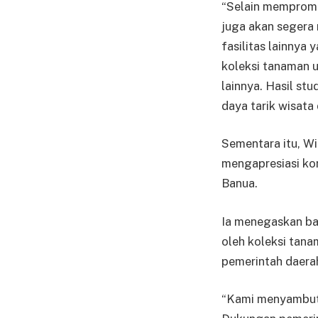
“Selain mempromo
juga akan segera
fasilitas lainny
koleksi tanaman u
lainnya. Hasil st
daya tarik wisata
Sementara itu, W
mengapresiasi k
Banua.
Ia menegaskan ba
oleh koleksi tana
pemerintah daera
“Kami menyambut 