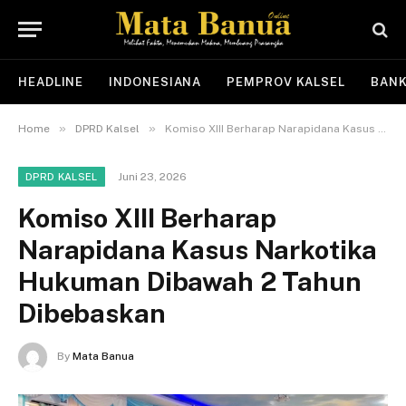
HEADLINE
INDONESIANA
PEMPROV KALSEL
BANK
»
»
Home
DPRD Kalsel
Komiso XIII Berharap Narapidana Kasus Narkotika Hukuman Dibawah 2 Tahun Dibebaskan
Juni 23, 2026
DPRD KALSEL
Komiso XIII Berharap
Narapidana Kasus Narkotika
Hukuman Dibawah 2 Tahun
Dibebaskan
By
Mata Banua