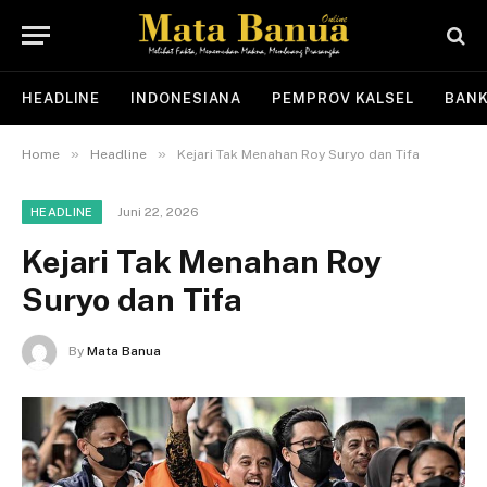
HEADLINE
INDONESIANA
PEMPROV KALSEL
BANK
»
»
Home
Headline
Kejari Tak Menahan Roy Suryo dan Tifa
Juni 22, 2026
HEADLINE
Kejari Tak Menahan Roy
Suryo dan Tifa
By
Mata Banua