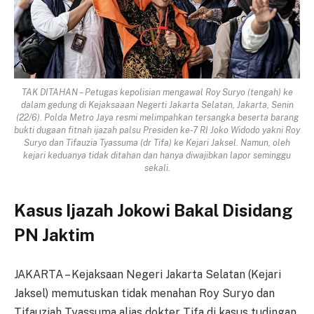
TAK DITAHAN – Petugas kepolisian mengawal Roy Suryo (tengah) ke
dalam gedung di Kejaksaaan Negerti Jakarta Selatan, Jakarta, Senin
(22/6). Polda Metro Jaya resmi melimpahkan tersangka beserta barang
bukti dugaan fitnah ijazah palsu Presiden ke-7 RI Joko Widodo yakni Roy
Suryo dan Tifauzia Tyassuma (dr Tifa) ke Kejari Jaksel. Namun, oleh
kejari keduanya tidak ditahan dan hanya diwajibkan lapor seminggu
sekali.
Kasus Ijazah Jokowi Bakal Disidang
PN Jaktim
JAKARTA – Kejaksaan Negeri Jakarta Selatan (Kejari
Jaksel) memutuskan tidak menahan Roy Suryo dan
Tifauziah Tyassuma alias dokter Tifa di kasus tudingan